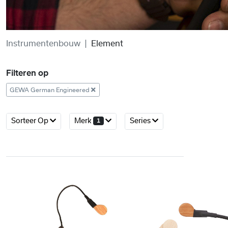
Instrumentenbouw
Element
Filteren op
GEWA German Engineered
Sorteer Op
Merk
Series
1