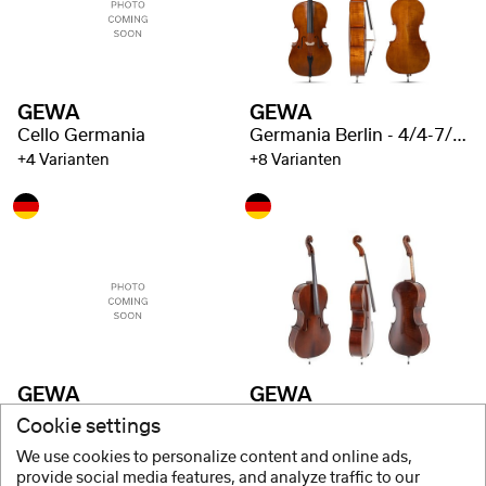
GEWA
GEWA
Cello Germania
Germania Berlin - 4/4-7/8 goed gevlamd
+4 Varianten
+8 Varianten
GEWA
GEWA
Cello Germania
Germania Rome - 4/4-7/8 goed gevlamd
Cookie settings
+4 Varianten
+8 Varianten
We use cookies to personalize content and online ads,
provide social media features, and analyze traffic to our