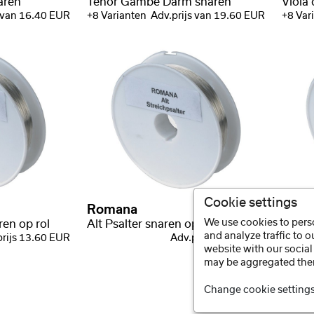
aren
Tenor Gambe Darm snaren
Viola
s van 16.40 EUR
+8 Varianten
Adv.prijs van 19.60 EUR
+8 Var
Cookie settings
Romana
Rom
We use cookies to perso
ren op rol
Alt Psalter snaren op rol
Tenor 
and analyze traffic to 
prijs 13.60 EUR
Adv.prijs 13.90 EUR
website with our social
may be aggregated ther
Change cookie setting