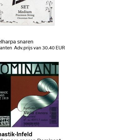
lharpa snaren
ianten
Adv.prijs van 30.40 EUR
astik-Infeld