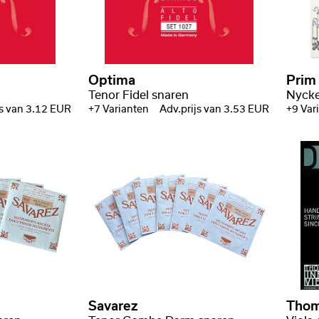
Optima
Prim
Tenor Fidel snaren
Nycke
js van 3.12 EUR
+7 Varianten
Adv.prijs van 3.53 EUR
+9 Var
Savarez
Thom