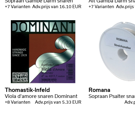
Sopraan Gambe Darm snaren
Alt Gamba Darm sn
+7 Varianten
Adv.prijs van 16.10 EUR
+7 Varianten
Adv.prij
Thomastik-Infeld
Romana
Viola d'amore snaren Dominant
Sopraan Psalter sna
+8 Varianten
Adv.prijs van 5.33 EUR
Adv.