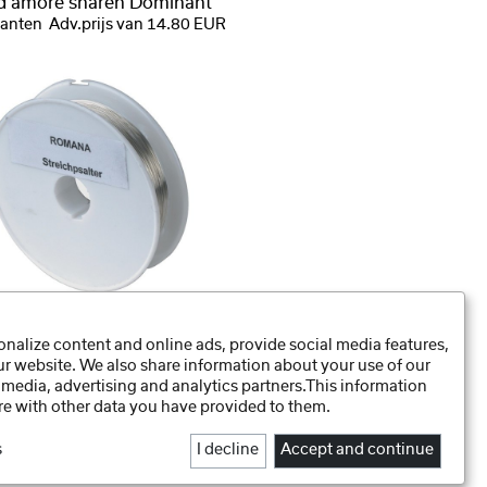
 d'amore snaren Dominant
ianten
Adv.prijs van 14.80 EUR
ana
Data Voorkeuren
nalize content and online ads, provide social media features,
Psalter snaren op rol
Privacy Policy
our website. We also share information about your use of our
Colofon
Adv.prijs 14.10 EUR
 media, advertising and analytics partners.This information
e with other data you have provided to them.
s
I decline
Accept and continue