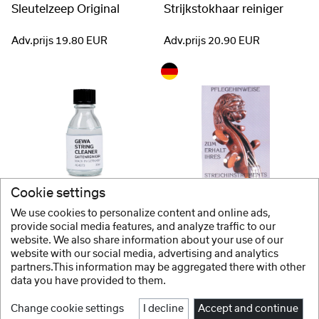
Sleutelzeep Original
Strijkstokhaar reiniger
Adv.prijs 19.80 EUR
Adv.prijs 20.90 EUR
Cookie settings
GEWA
GEWA
Snaren reiniger
Vakliteratuur Verzorgingsaanwijzingen
We use cookies to personalize content and online ads,
provide social media features, and analyze traffic to our
website. We also share information about your use of our
Adv.prijs 14.30 EUR
Adv.prijs 11.50 EUR
website with our social media, advertising and analytics
partners.This information may be aggregated there with other
data you have provided to them.
Change cookie settings
I decline
Accept and continue