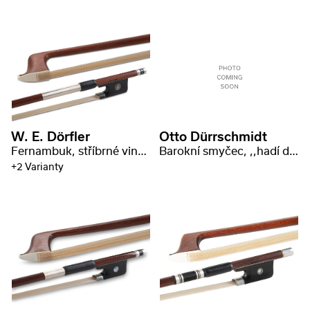
W. E. Dörfler
Otto Dürrschmidt
Fernambuk, stříbrné vinutí s razítkem
Barokní smyčec, ,,hadí dřevo", kulaté provedení
+2 Varianty