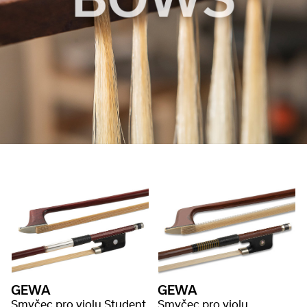
GEWA
GEWA
Smyčec pro violu Student
Smyčec pro violu