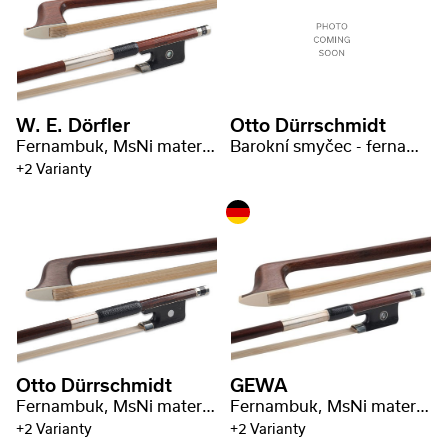
W. E. Dörfler
Otto Dürrschmidt
Fernambuk, MsNi materiál, včetně razítka
Barokní smyčec - fernambuk, hranaté provedení
+2 Varianty
Otto Dürrschmidt
GEWA
Fernambuk, MsNi materiál, včetně razítka
Fernambuk, MsNi materiál, včetně razítka
+2 Varianty
+2 Varianty