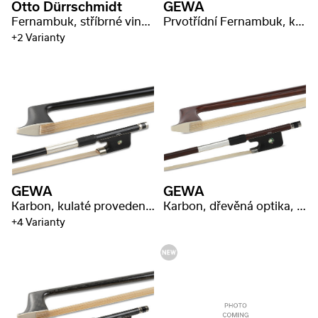
Otto Dürrschmidt
GEWA
Fernambuk, stříbrné vinutí s razítkem
Prvotřídní Fernambuk, kulaté provedení, razítko ,,P.Baron*
+2 Varianty
GEWA
GEWA
Karbon, kulaté provedení, MsNi vinutí
Karbon, dřevěná optika, kulatá tyč, MsNi materiál
+4 Varianty