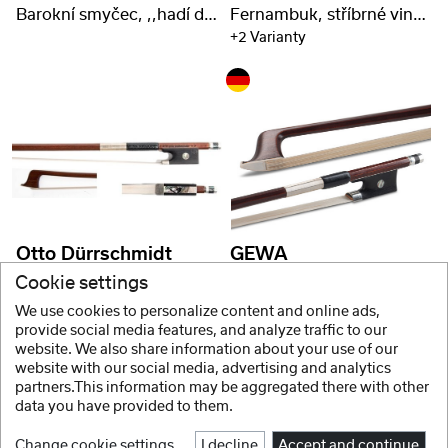
Barokní smyčec, ,,hadí dřevo", kulaté provedení
Fernambuk, stříbrné vinutí s razítkem
+2 Varianty
Otto Dürrschmidt
GEWA
Fernambuk, vybrané dřevo, GEWA Exclusiv
Fernambuk, stříbrné vinutí s razítkem
Cookie settings
+2 Varianty
+2 Varianty
We use cookies to personalize content and online ads,
provide social media features, and analyze traffic to our
website. We also share information about your use of our
website with our social media, advertising and analytics
1 / 2
partners.This information may be aggregated there with other
data you have provided to them.
Change cookie settings
I decline
Accept and continue