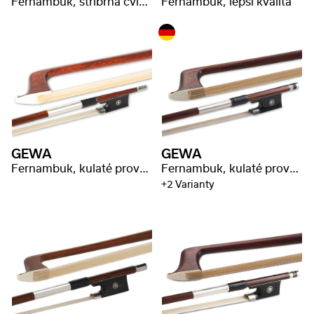
Fernambuk, stříbrná cvikle, stříbrná/3-dílna nožka
Fernambuk, lepší kvalita
GEWA
GEWA
Fernambuk, kulaté provedení, razítko ,,P. Baron"
Fernambuk, kulaté provedení, MsNi vinutí
+2 Varianty