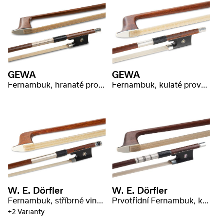
GEWA
GEWA
Fernambuk, hranaté provedení, stříbrné vinutí
Fernambuk, kulaté provedení, razítko ,,P. Baron"
W. E. Dörfler
W. E. Dörfler
Fernambuk, stříbrné vinutí s razítkem
Prvotřídní Fernambuk, kulaté provedení
+2 Varianty