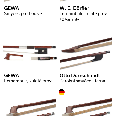
GEWA
W. E. Dörfler
Smyčec pro housle
Fernambuk, kulaté provedení, MsNi
+2 Varianty
GEWA
Otto Dürrschmidt
Fernambuk, kulaté provedení, razítko ,,C. Malot"
Barokní smyčec - fernambuk, hranaté provedení