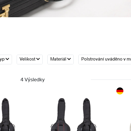
Typ
Velikost
Materiál
Polstrování uváděno v 
4 Výsledky