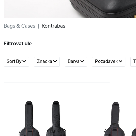
Bags & Cases
Kontrabas
Filtrovat dle
Sort By
Značka
Barva
Požadavek