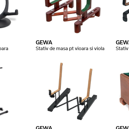
GEWA
GEW
oara
Stativ de masa pt vioara si viola
Stativ
GEWA
GEW