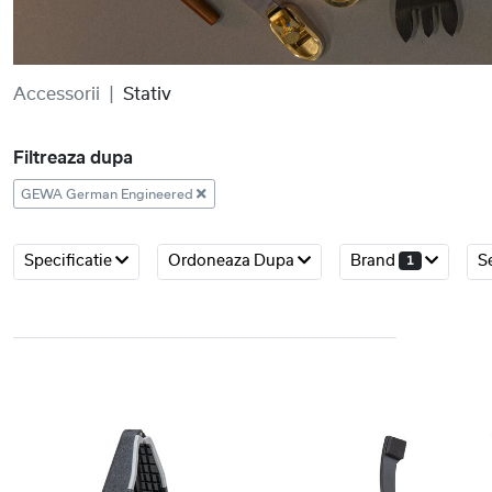
Accessorii
Stativ
Filtreaza dupa
GEWA German Engineered
Specificatie
Ordoneaza Dupa
Brand
Se
1