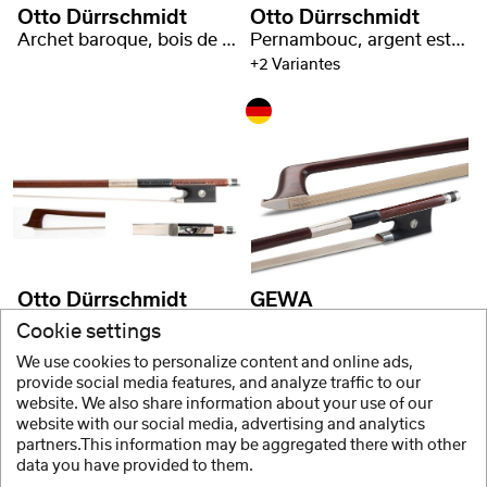
Otto Dürrschmidt
Otto Dürrschmidt
Archet baroque, bois de serpent, baguette ronde, tête de cygne
Pernambouc, argent estampillé
+2 Variantes
Otto Dürrschmidt
GEWA
Pernambouc, baguette sélectionnée, GEWA Exclusif
Pernambouc, argent estampillé
Cookie settings
+2 Variantes
+2 Variantes
We use cookies to personalize content and online ads,
provide social media features, and analyze traffic to our
website. We also share information about your use of our
website with our social media, advertising and analytics
1 / 2
partners.This information may be aggregated there with other
data you have provided to them.