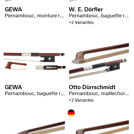
GEWA
W. E. Dörfler
Pernambouc, monture ronde, gravé « P. Baron+ »
Pernambouc, baguette ronde, maillechort
+2 Variantes
GEWA
Otto Dürrschmidt
Pernambouc, baguette ronde, estampillé C. Malot
Pernambouc, maillechort estampillé
+2 Variantes