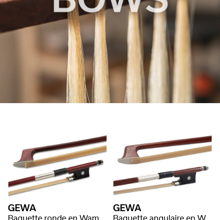
GEWA
GEWA
Baguette ronde en Wamara, bonne qualité
Baguette angulaire en Wamara, meilleure qualité