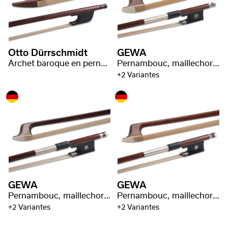
Otto Dürrschmidt
GEWA
Archet baroque en pernambouc, baguette octogonale, tête de cygne
Pernambouc, maillechort estampillé
+2 Variantes
GEWA
GEWA
Pernambouc, maillechort estampillé
Pernambouc, maillechort estampillé
+2 Variantes
+2 Variantes