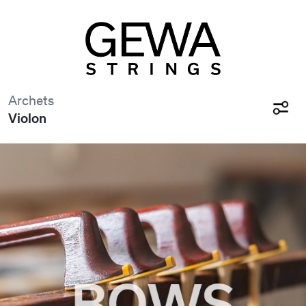
Archets
Violon