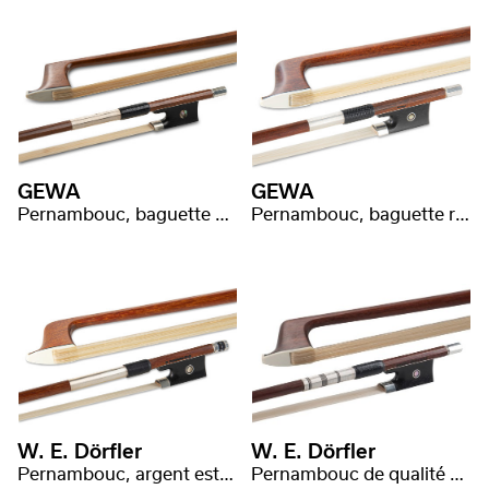
GEWA
GEWA
Pernambouc, baguette octogonale, argent
Pernambouc, baguette ronde, estampillé P. Baron
W. E. Dörfler
W. E. Dörfler
Pernambouc, argent estampillé
Pernambouc de qualité supérieure, baguette ronde