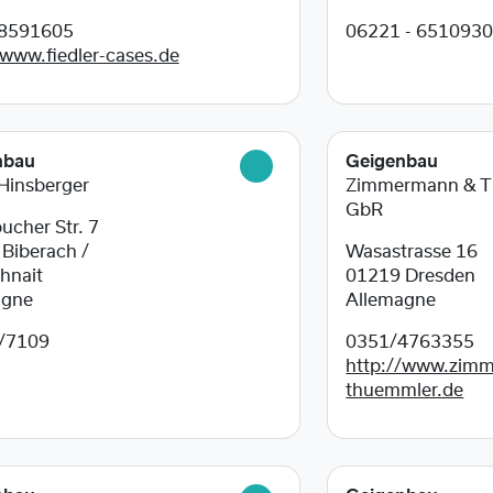
8591605
06221 - 651093
/www.fiedler-cases.de
nbau
Geigenbau
 Hinsberger
Zimmermann & 
GbR
ucher Str. 7
0
Biberach /
Wasastrasse 16
hnait
01219
Dresden
agne
Allemagne
/7109
0351/4763355
http://www.zim
thuemmler.de