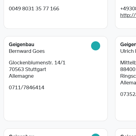
0049 8031 35 77 166
+4930
http:/
Geigenbau
Geige
Bernward Goes
Ulrich
Glockenblumenstr. 14/1
Mittelb
70563
Stuttgart
8840
Allemagne
Ringsc
Allem
0711/7846414
07352