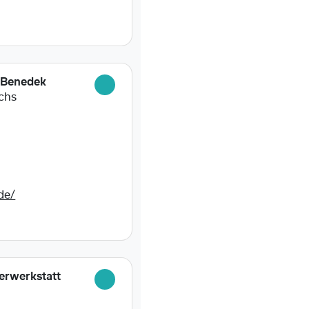
 Benedek
uchs
de/
erwerkstatt