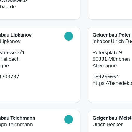
/www.woerz-
nbau.de
nbau Lipkanov
Geigenbau Peter
 Lipkanov
Inhaber Ulrich F
trasse 3/1
Petersplatz 9
6
Fellbach
80331
München
agne
Allemagne
4703737
089266654
https://benedek.
nbau Teichmann
Geigenbau-Meist
oph Teichmann
Ulrich Becker