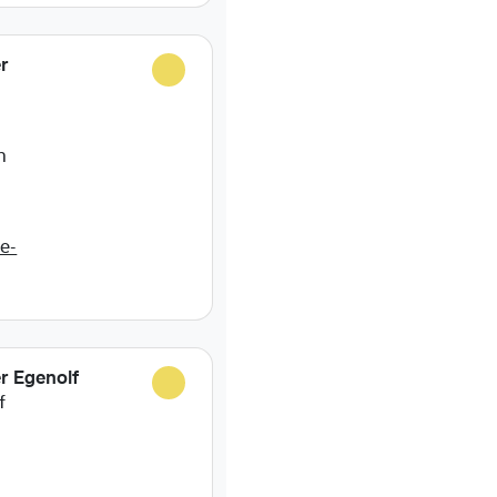
r
n
e-
r Egenolf
f