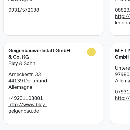
0931/572638
08823
http:/
leonha
Geigenbauwerkstatt GmbH
M + T 
& Co. KG
GmbH 
Bley & Sohn
Untere
Arneckestr. 33
9798
44139
Dortmund
Allem
Allemagne
07931
+49231103881
http:/
http://www.bley-
geigenbau.de