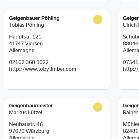
Geigenbauer Pöhling
Geige
Tobias Pöhling
Ulrich
Hauptstr. 121
Schube
41747
Viersen
8804
Allemagne
Allem
02162 368 9022
07541
http://www.tobytimber.com
http:/
Geigenbaumeister
Geige
Markus Lützel
Rainer
Neubaustr. 46
Mühle
97070
Würzburg
8248
Allemagne
Allem