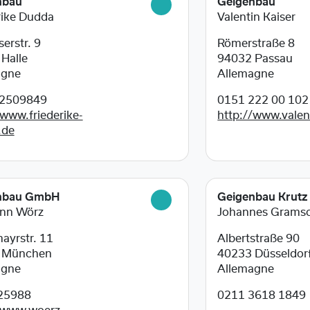
nbau
Geigenbau
rike Dudda
Valentin Kaiser
erstr. 9
Römerstraße 8
8
Halle
94032
Passau
agne
Allemagne
2509849
0151 222 00 102
/www.friederike-
http://www.valen
.de
nbau GmbH
Geigenbau Krutz
nn Wörz
Johannes Grams
mayrstr. 11
Albertstraße 90
5
München
40233
Düsseldor
agne
Allemagne
25988
0211 3618 1849