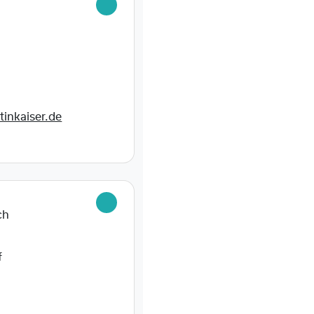
tinkaiser.de
ch
f