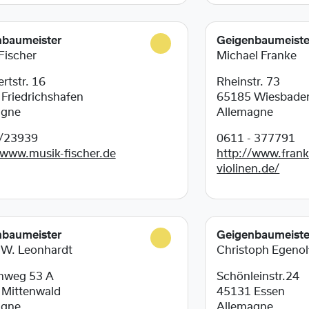
nbaumeister
Geigenbaumeiste
 Fischer
Michael Franke
rtstr. 16
Rheinstr. 73
6
Friedrichshafen
65185
Wiesbade
agne
Allemagne
/23939
0611 - 377791
/www.musik-fischer.de
http://www.frank
violinen.de/
nbaumeister
Geigenbaumeiste
 W. Leonhardt
Christoph Egenol
nweg 53 A
Schönleinstr.24
1
Mittenwald
45131
Essen
agne
Allemagne