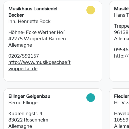
Musikhaus Landsiedel-
Musik
Becker
Hans 
Inh. Henriette Bock
Treppe
Höhne- Ecke Werther Hof
9613
42275
Wuppertal-Barmen
Allem
Allemagne
09546
0202/592157
http:
http://www.musikgeschaeft
wuppertal.de
Ellinger Geigenbau
Fiedle
Bernd Ellinger
Hr. Vrz
Küpferlingstr. 4
Havelb
83022
Rosenheim
1055
Allemagne
Allem