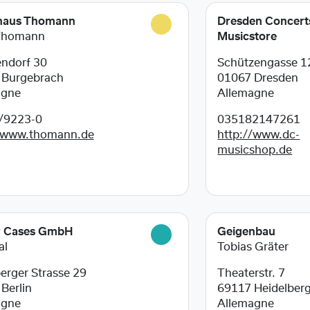
haus Thomann
Dresden Concert
Thomann
Musicstore
ndorf 30
Schützengasse 1
8
Burgebrach
01067
Dresden
agne
Allemagne
/9223-0
035182147261
//www.thomann.de
http://www.dc-
musicshop.de
r Cases GmbH
Geigenbau
al
Tobias Gräter
erger Strasse 29
Theaterstr. 7
9
Berlin
69117
Heidelber
agne
Allemagne