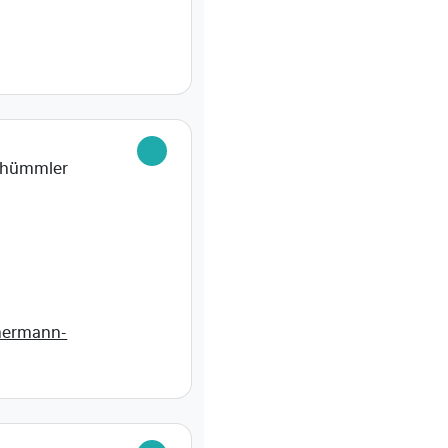
0
Thümmler
mermann-