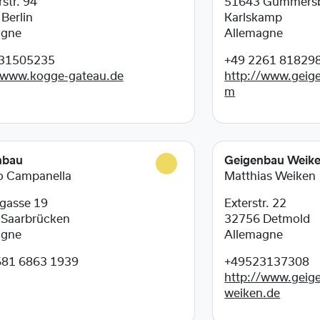
rstr. 94
51643
Gummers
5
Berlin
Karlskamp
agne
Allemagne
31505235
+49 2261 81829
/www.kogge-gateau.de
http://www.geig
m
nbau
Geigenbau Weik
o Campanella
Matthias Weiken
gasse 19
Exterstr. 22
7
Saarbrücken
32756
Detmold
agne
Allemagne
681 6863 1939
+49523137308
http://www.geig
weiken.de