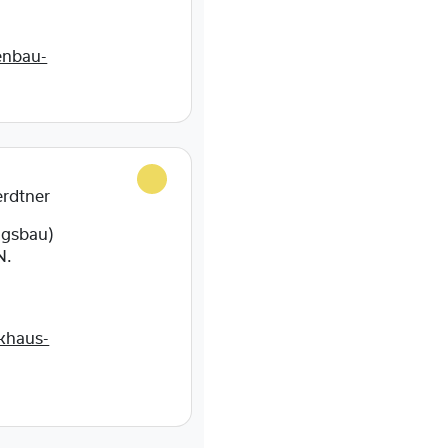
enbau-
erdtner
igsbau)
N.
khaus-