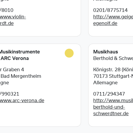
/8010
0201/8775714
/www.violin-
http://www.geig
rdt.de
egenolf.de
Musikinstrumente
Musikhaus
ARC Verona
Berthold & Schw
r Graben 4
Königstr. 28 (Kön
0
Bad Mergentheim
70173
Stuttgart-
agne
Allemagne
/990321
0711/294347
/www.arc-verona.de
http://www.musi
berthold-und-
schwerdtner.de