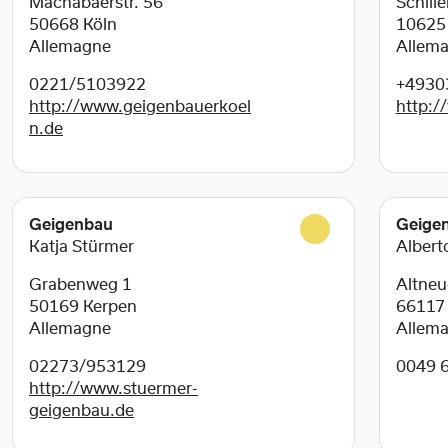
Machabäerstr. 56
Schille
50668
Köln
1062
Allemagne
Allem
0221/5103922
+4930
http://www.geigenbauerkoel
http:/
n.de
Geigenbau
Geige
Katja Stürmer
Albert
Grabenweg 1
Altneu
50169
Kerpen
6611
Allemagne
Allem
02273/953129
0049 
http://www.stuermer-
geigenbau.de