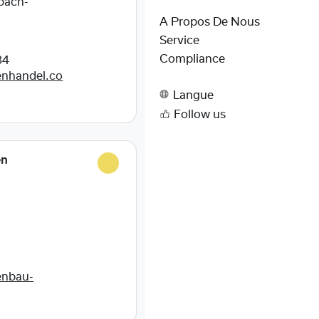
bach-
A Propos De Nous
Service
Compliance
84
enhandel.co
Langue
Follow us
en
enbau-