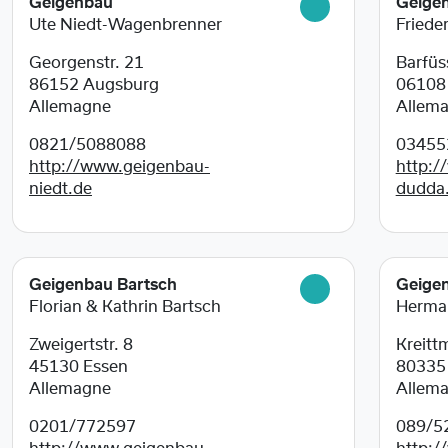
Geigenbau
Geige
Ute Niedt-Wagenbrenner
Friede
Georgenstr. 21
Barfüss
86152
Augsburg
0610
Allemagne
Allem
0821/5088088
03455
http://www.geigenbau-
http:/
niedt.de
dudda
Geigenbau Bartsch
Geige
Florian & Kathrin Bartsch
Herma
Zweigertstr. 8
Kreitt
45130
Essen
8033
Allemagne
Allem
0201/772597
089/5