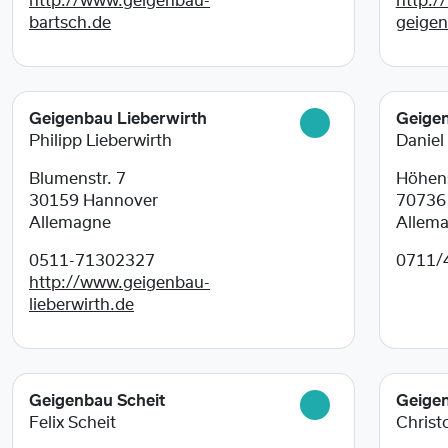
http://www.geigenbau-
http:/
bartsch.de
geige
Geigenbau Lieberwirth
Geige
Philipp Lieberwirth
Daniel
Blumenstr. 7
Höhens
30159
Hannover
7073
Allemagne
Allem
0511-71302327
0711/
http://www.geigenbau-
lieberwirth.de
Geigenbau Scheit
Geige
Felix Scheit
Christ