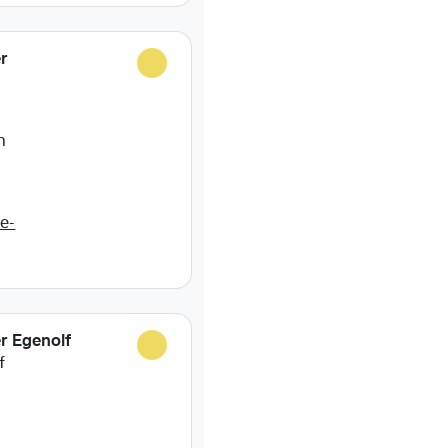
r
n
e-
r Egenolf
f