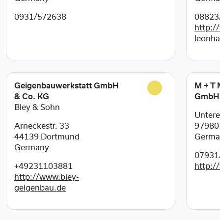
0931/572638
08823
http:/
leonha
Geigenbauwerkstatt GmbH
M + T 
& Co. KG
GmbH 
Bley & Sohn
Untere
Arneckestr. 33
9798
44139
Dortmund
Germa
Germany
07931
+49231103881
http:/
http://www.bley-
geigenbau.de