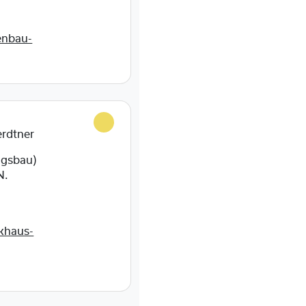
enbau-
erdtner
igsbau)
N.
khaus-