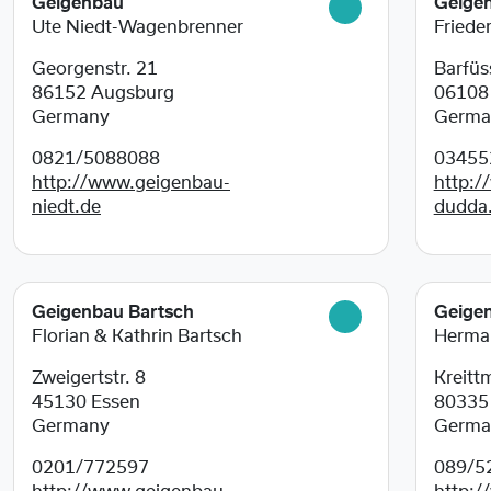
Geigenbau
Geige
Ute Niedt-Wagenbrenner
Friede
Georgenstr. 21
Barfüss
86152
Augsburg
0610
Germany
Germa
0821/5088088
03455
http://www.geigenbau-
http:/
niedt.de
dudda
Geigenbau Bartsch
Geige
Florian & Kathrin Bartsch
Herma
Zweigertstr. 8
Kreitt
45130
Essen
8033
Germany
Germa
0201/772597
089/5