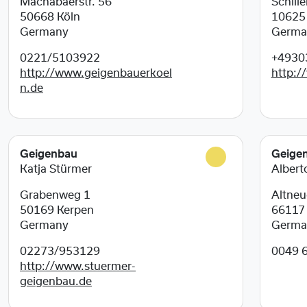
Machabäerstr. 56
Schille
50668
Köln
1062
Germany
Germa
0221/5103922
+4930
http://www.geigenbauerkoel
http:/
n.de
Geigenbau
Geige
Katja Stürmer
Albert
Grabenweg 1
Altneu
50169
Kerpen
6611
Germany
Germa
02273/953129
0049 
http://www.stuermer-
geigenbau.de