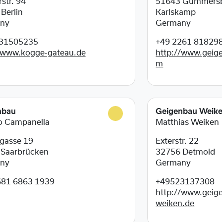
rstr. 94
51643
Gummers
5
Berlin
Karlskamp
ny
Germany
31505235
+49 2261 81829
/www.kogge-gateau.de
http://www.geig
m
nbau
Geigenbau Weik
o Campanella
Matthias Weiken
gasse 19
Exterstr. 22
7
Saarbrücken
32756
Detmold
ny
Germany
681 6863 1939
+49523137308
http://www.geig
weiken.de