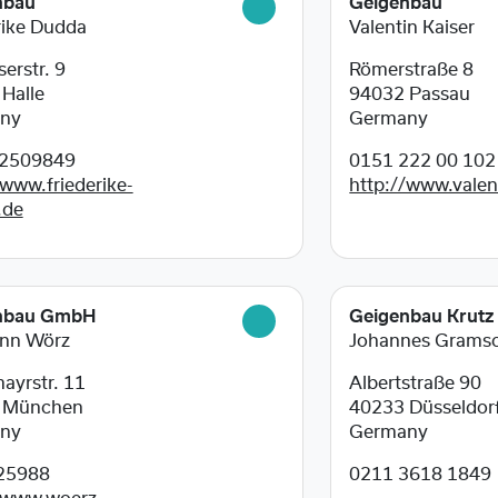
nbau
Geigenbau
rike Dudda
Valentin Kaiser
erstr. 9
Römerstraße 8
8
Halle
94032
Passau
ny
Germany
2509849
0151 222 00 102
/www.friederike-
http://www.valen
.de
nbau GmbH
Geigenbau Krutz
nn Wörz
Johannes Grams
mayrstr. 11
Albertstraße 90
5
München
40233
Düsseldor
ny
Germany
25988
0211 3618 1849