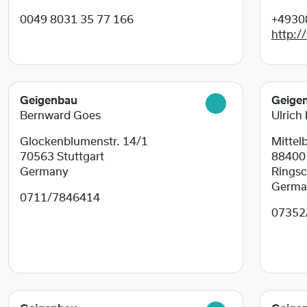
0049 8031 35 77 166
+4930
http:/
Geigenbau
Geige
Bernward Goes
Ulrich
Glockenblumenstr. 14/1
Mittelb
70563
Stuttgart
8840
Germany
Ringsc
Germa
0711/7846414
07352