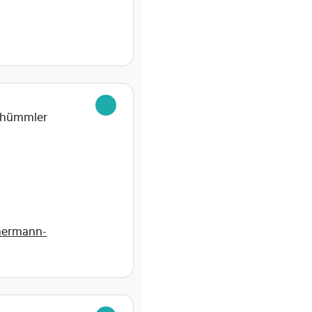
0
Thümmler
mermann-