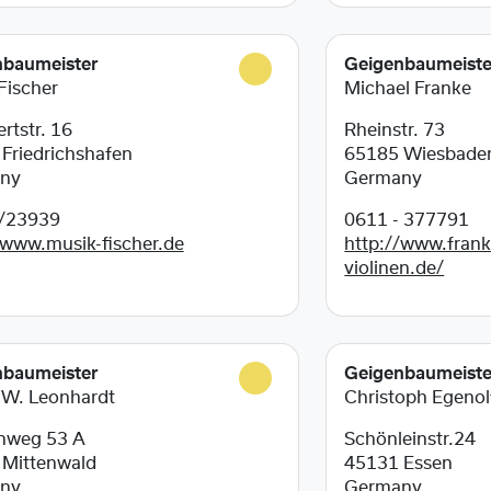
nbaumeister
Geigenbaumeiste
 Fischer
Michael Franke
rtstr. 16
Rheinstr. 73
6
Friedrichshafen
65185
Wiesbade
ny
Germany
/23939
0611 - 377791
/www.musik-fischer.de
http://www.frank
violinen.de/
nbaumeister
Geigenbaumeiste
 W. Leonhardt
Christoph Egenol
nweg 53 A
Schönleinstr.24
1
Mittenwald
45131
Essen
ny
Germany