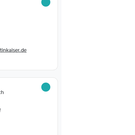
tinkaiser.de
ch
f