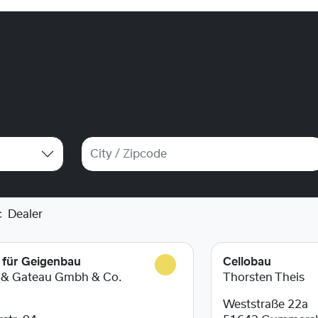
c
Dealer
r für Geigenbau
Cellobau
 & Gateau Gmbh & Co.
Thorsten Theis
Weststraße 22a