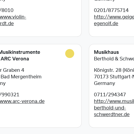
/8010
0201/8775714
/www.violin-
http://www.geig
rdt.de
egenolf.de
Musikinstrumente
Musikhaus
ARC Verona
Berthold & Schw
r Graben 4
Königstr. 28 (Kön
0
Bad Mergentheim
70173
Stuttgart-
ny
Germany
/990321
0711/294347
/www.arc-verona.de
http://www.musi
berthold-und-
schwerdtner.de