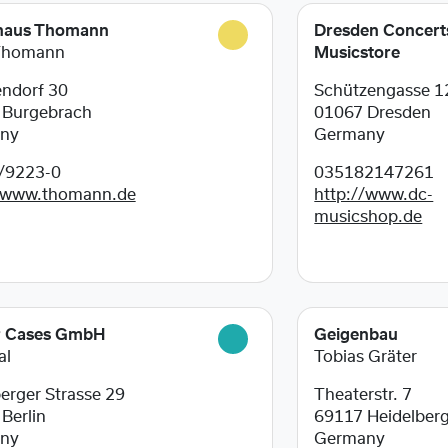
haus Thomann
Dresden Concert
Thomann
Musicstore
ndorf 30
Schützengasse 1
8
Burgebrach
01067
Dresden
ny
Germany
/9223-0
035182147261
//www.thomann.de
http://www.dc-
musicshop.de
r Cases GmbH
Geigenbau
al
Tobias Gräter
erger Strasse 29
Theaterstr. 7
9
Berlin
69117
Heidelber
ny
Germany