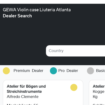
GEWA Violin case Liuteria Atlanta
Dealer Search
Country
Premium
Dealer
Pro
Dealer
Basi
Atelier für Bögen und
Atelie
Streichinstrumente
Kogge
Alfredo Clemente
Kg