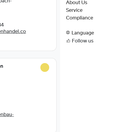
bach-
About Us
Service
Compliance
84
enhandel.co
Language
Follow us
en
enbau-