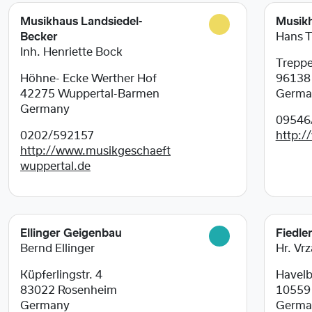
Musikhaus Landsiedel-
Musik
Becker
Hans 
Inh. Henriette Bock
Treppe
Höhne- Ecke Werther Hof
9613
42275
Wuppertal-Barmen
Germa
Germany
09546
0202/592157
http:
http://www.musikgeschaeft
wuppertal.de
Ellinger Geigenbau
Fiedle
Bernd Ellinger
Hr. Vrz
Küpferlingstr. 4
Havelb
83022
Rosenheim
1055
Germany
Germa