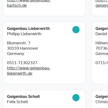
http://www.geigenbau-
http:/
bartsch.de
geige
Geigenbau Lieberwirth
Geige
Philipp Lieberwirth
Daniel
Blumenstr. 7
Höhens
30159
Hannover
7073
Germany
Germa
0511-71302327
0711/
http://www.geigenbau-
lieberwirth.de
Geigenbau Scheit
Geige
Felix Scheit
Christ