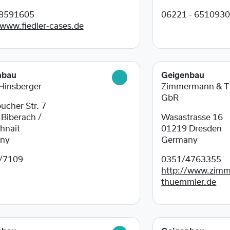
8591605
06221 - 651093
/www.fiedler-cases.de
nbau
Geigenbau
 Hinsberger
Zimmermann & 
GbR
ucher Str. 7
0
Biberach /
Wasastrasse 16
hnait
01219
Dresden
ny
Germany
/7109
0351/4763355
http://www.zim
thuemmler.de