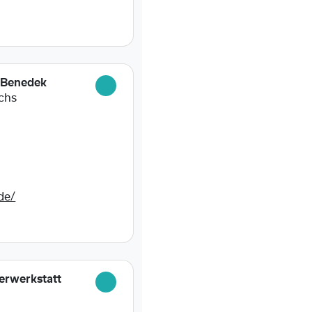
 Benedek
uchs
de/
erwerkstatt