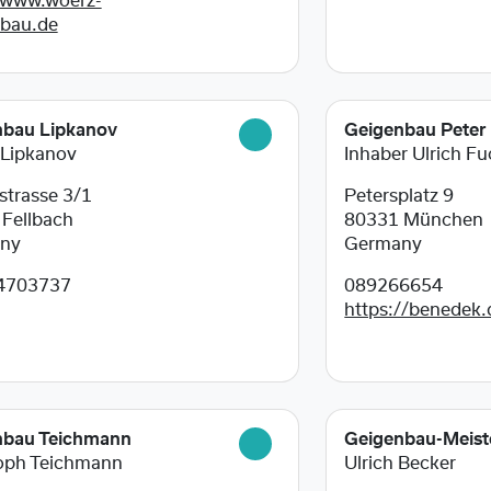
/www.woerz-
nbau.de
nbau Lipkanov
Geigenbau Peter
 Lipkanov
Inhaber Ulrich F
trasse 3/1
Petersplatz 9
6
Fellbach
80331
München
ny
Germany
4703737
089266654
https://benedek.
nbau Teichmann
Geigenbau-Meist
oph Teichmann
Ulrich Becker