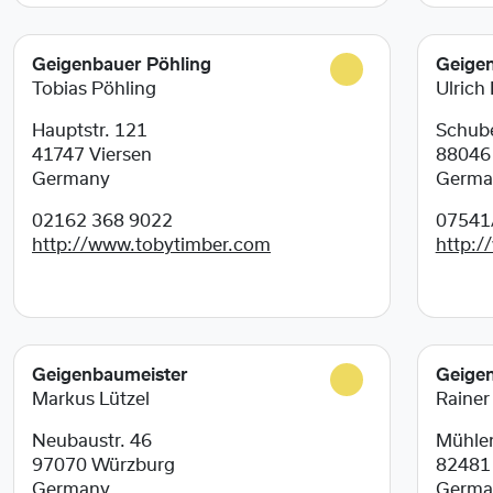
Geigenbauer Pöhling
Geige
Tobias Pöhling
Ulrich
Hauptstr. 121
Schube
41747
Viersen
8804
Germany
Germa
02162 368 9022
07541
http://www.tobytimber.com
http:/
Geigenbaumeister
Geige
Markus Lützel
Rainer
Neubaustr. 46
Mühle
97070
Würzburg
8248
Germany
Germa