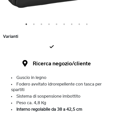
1
2
3
4
5
6
7
8
9
Varianti
Ricerca negozio/cliente
Guscio in legno
Fodero avvitato idrorepellente con tasca per
spartiti
Sistema di sospensione imbottito
Peso ca. 4,8 Kg
Interno regolabile da 38 a 42,5 cm