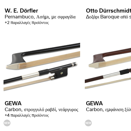
W. E. Dörfler
Otto Dürrschmid
Pernambuco, Ασήμι, με σφραγίδα
+2 παραλλαγές προϊόντος
GEWA
GEWA
Carbon, στρογγυλό ραβδί, νεάργυρος
+4 παραλλαγές προϊόντος