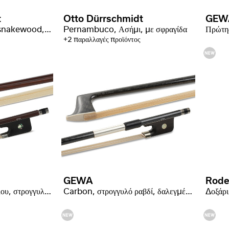
t
Otto Dürrschmidt
GEW
Δοξάρι Baroque από snakewood, στρογγυλό ραβδί, κεφαλή Swan
Pernambuco, Ασήμι, με σφραγίδα
+2 παραλλαγές προϊόντος
GEWA
Rode
Carbon, εμφάνιση ξύλου, στρογγυλό ραβδί, νεάργυρος
Carbon, στρογγυλό ραβδί, δαλεγμένη ποιότητα
Δοξάρι