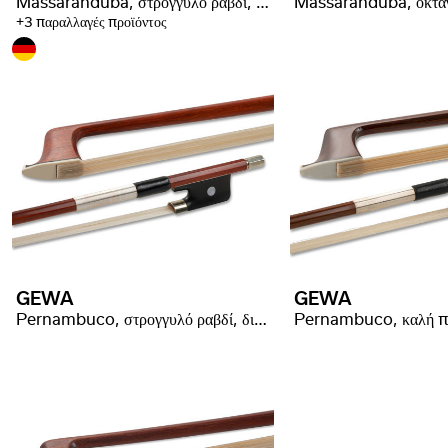
Massaranduba, στρογγυλό ραβδί, τύλιγμα από κόκκαλο φάλαινας
+3 παραλλαγές προϊόντος
GEWA
GEWA
Pernambuco, στρογγυλό ραβδί, διαλεγμένη ποιότητα
Pernambuco, καλή πο