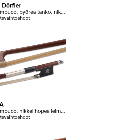
 Dörfler
Pernambuco, pyöreä tanko, nikkelihopea
tevaihtoehdot
A
Pernambuco, nikkelihopea leimalla
tevaihtoehdot