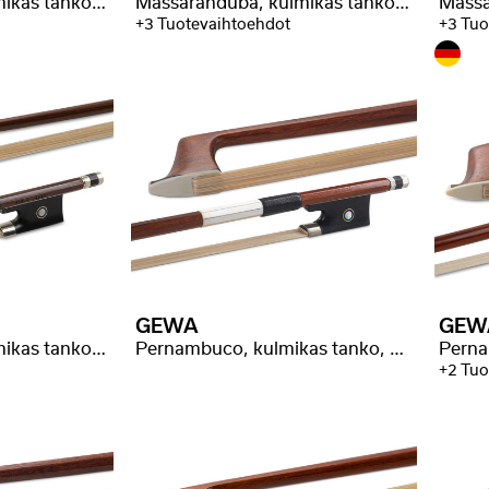
Massaranduba, kulmikas tanko, parempi laatu
Massaranduba, kulmikas tanko, valikoitua laatua
+3 Tuotevaihtoehdot
+3 Tuo
GEWA
GEW
Massaranduba, kulmikas tanko, valikoitua laatua
Pernambuco, kulmikas tanko, hyvä laatu
+2 Tuo