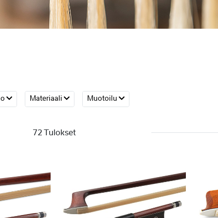
ko
Materiaali
Muotoilu
72 Tulokset