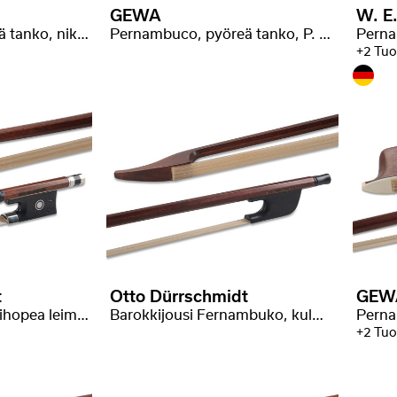
GEWA
W. E.
Pernambuco, pyöreä tanko, nikkelihopea käämitys
Pernambuco, pyöreä tanko, P. Baron+ leimalla
+2 Tuo
t
Otto Dürrschmidt
GEW
Pernambuco, nikkelihopea leimalla
Barokkijousi Fernambuko, kulmikas tanko, joutsenpää
+2 Tuo