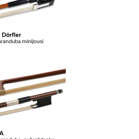
 Dörfler
randuba minijousi
A