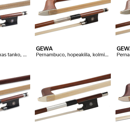
GEWA
GEW
Pernambuco, kulmikas tanko, hyvä laatu
Pernambuco, hopeakiila, kolmiosainen hopeasilmä
Perna