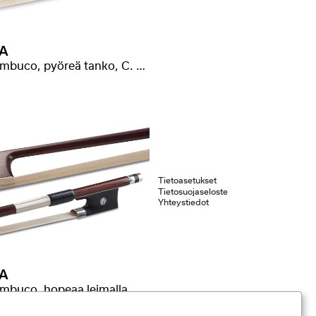
A
Pernambuco, pyöreä tanko, C. Malot* -leimalla
Tietoasetukset
Tietosuojaseloste
Yhteystiedot
A
mbuco, hopeaa leimalla
tevaihtoehdot