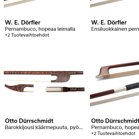
W. E. Dörfler
W. E. Dörfler
Pernambuco, hopeaa leimalla
+2 Tuotevaihtoehdot
Otto Dürrschmidt
Otto Dürrschmid
Barokkijousi käärmepuuta, pyöreä tanko, joutsenpää
Pernambuco, hopeaa
+2 Tuotevaihtoehdot