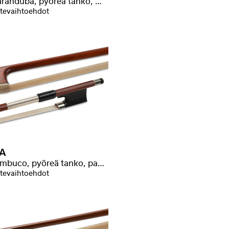
Massaranduba, pyöreä tanko, Baron-leimalla
tevaihtoehdot
A
Pernambuco, pyöreä tanko, parempi laatu
tevaihtoehdot