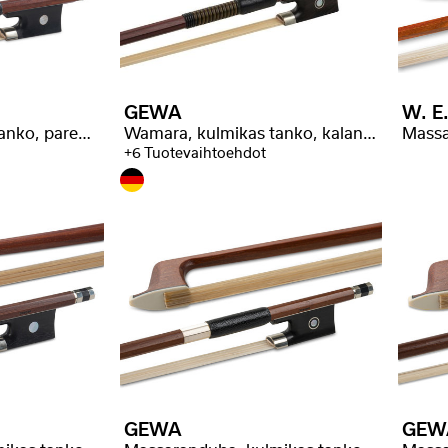
GEWA
W. E.
Wamara, kulmikas tanko, parempi laatu
Wamara, kulmikas tanko, kalanruotokääre
Massa
+6 Tuotevaihtoehdot
GEWA
GEW