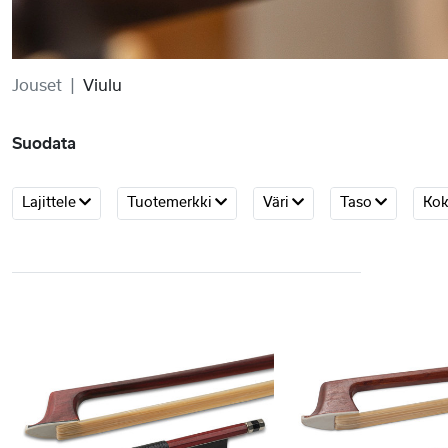
Jouset
Viulu
Suodata
Lajittele
Tuotemerkki
Väri
Taso
Ko