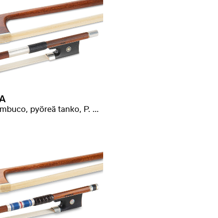
A
Pernambuco, pyöreä tanko, P. Baron -leimalla