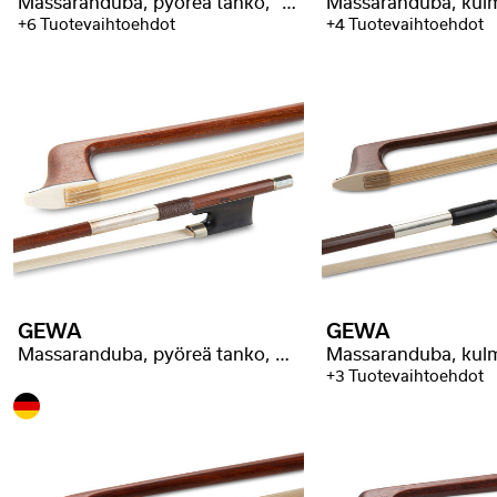
Massaranduba, pyöreä tanko, "valaanluu"-kääre
+6 Tuotevaihtoehdot
+4 Tuotevaihtoehdot
GEWA
GEWA
Massaranduba, pyöreä tanko, Malot-leimalla
+3 Tuotevaihtoehdot