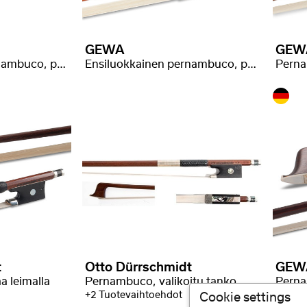
GEWA
GEW
Ensiluokkainen pernambuco, pyöreä tanko
Ensiluokkainen pernambuco, pyöreä tanko
t
Otto Dürrschmidt
GEW
 leimalla
Pernambuco, valikoitu tanko, GEWA Exclusive
Perna
+2 Tuotevaihtoehdot
+2 Tuo
Cookie settings