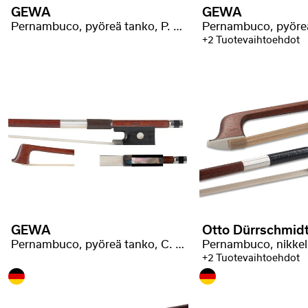
GEWA
GEWA
Pernambuco, pyöreä tanko, P. Baron -leimalla
+2 Tuotevaihtoehdot
GEWA
Otto Dürrschmid
Pernambuco, pyöreä tanko, C. Malot -leimalla
+2 Tuotevaihtoehdot