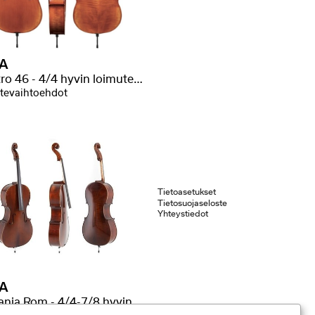
A
Maestro 46 - 4/4 hyvin loimutettu
tevaihtoehdot
Tietoasetukset
Tietosuojaseloste
Yhteystiedot
A
Germania Rom - 4/4-7/8 hyvin loimutettu