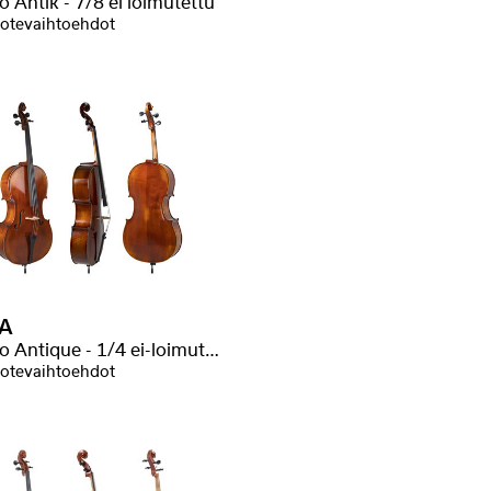
o Antik - 7/8 ei loimutettu
otevaihtoehdot
A
Allegro Antique - 1/4 ei-loimutettu
otevaihtoehdot