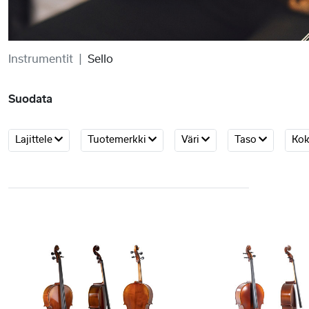
Instrumentit
Sello
Suodata
Lajittele
Tuotemerkki
Väri
Taso
Ko