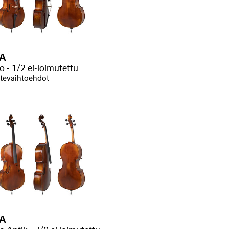
A
o - 1/2 ei-loimutettu
tevaihtoehdot
A