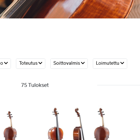
ko
Toteutus
Soittovalmis
Loimutettu
75 Tulokset