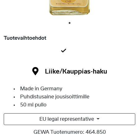
1
Tuotevaihtoehdot
Liike/Kauppias-haku
Made in Germany
Puhdistusaine jousisoittimille
50 ml pullo
EU legal representative
GEWA Tuotenumero:
464.850