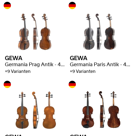
GEWA
GEWA
Germania Prag Antik - 42,0cm-39,5cm gut geflammt
Germania Paris Antik - 42,0cm-39,5cm gut geflammt
+9 Varianten
+9 Varianten