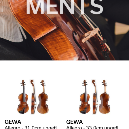
GEWA
GEWA
Allegro - 31,0cm ungeflammt
Allegro - 33,0cm ungeflammt