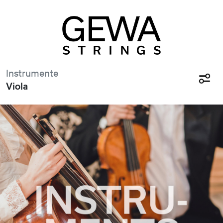
Instrumente
Viola