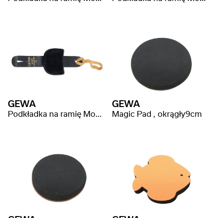
GEWA
GEWA
Podkładka na ramię Model IIA - mała
Magic Pad , okrągły9cm