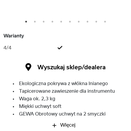
1
2
3
4
5
6
7
8
9
10
Warianty
4/4
Wyszukaj sklep/dealera
Ekologiczna pokrywa z włókna lnianego
Tapicerowane zawieszenie dla instrumentu
Waga ok. 2,3 kg
Miękki uchwyt soft
GEWA Obrotowy uchwyt na 2 smyczki
Więcej