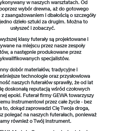
wykonywany w naszych warsztatach. Od
poprzez wybór drewna, aż do gotowego
- z zaangażowaniem i dbałością o szczegóły
jedno dzieło sztuki za drugim. Można to
usłyszeć i zobaczyć.
yższej klasy futerały są projektowane i
wane na miejscu przez nasze zespoły
tów, a następnie produkowane przez
ykwalifikowanych specjalistów.
nny dobór materiałów, tradycyjne i
śniejsze technologie oraz przysłowiowa
ność naszych futerałów sprawiły, że od lat
ię doskonałą reputacją wśród czołowych
ej epoki. Futerał firmy GEWA towarzyszy
jemu instrumentowi przez całe życie - bez
 to, dokąd zaprowadzi Cię Twoja droga,
z polegać na naszych futerałach, ponieważ
amy również o Twój instrument.