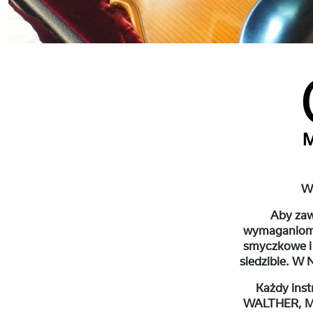
W 
Aby zaw
wymaganiom,
smyczkowe i
siedzibie. W 
Każdy ins
WALTHER, ME