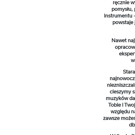
ręcznie 
pomysłu, 
instrumentu 
powstaje 
Nawet najw
opracowy
eksper
w
Stara
najnowocze
niezniszczal
cieszymy s
muzyków dan
Tobie i Two
względu na
zawsze możes
db