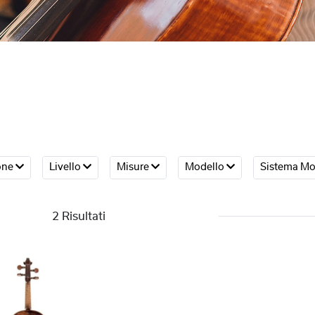
one
Livello
Misure
Modello
Sistema M
2 Risultati