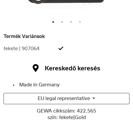
1
2
3
4
Termék Variánsok
fekete | 907064
Kereskedő keresés
Made in Germany
EU legal representative
GEWA cikkszám:
422.565
szín:
fekete|Gold